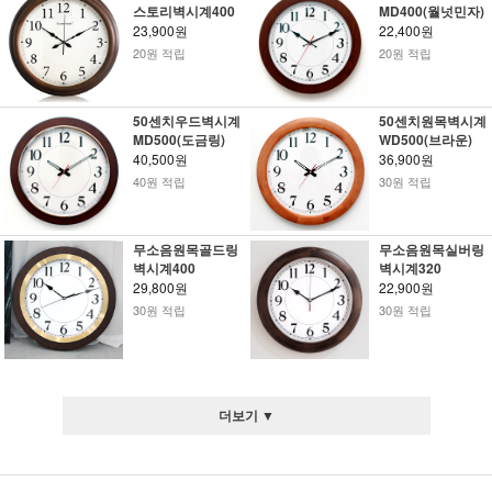
스토리벽시계400
MD400(월넛민자)
23,900원
22,400원
20원 적립
20원 적립
50센치우드벽시계
50센치원목벽시계
MD500(도금링)
WD500(브라운)
40,500원
36,900원
40원 적립
30원 적립
무소음원목골드링
무소음원목실버링
벽시계400
벽시계320
29,800원
22,900원
30원 적립
30원 적립
더보기 ▼