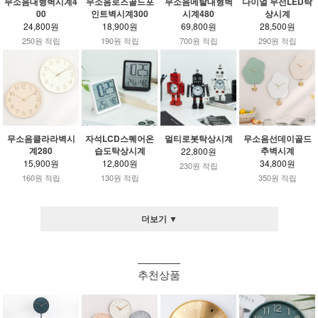
무소음대형벽시계4
무소음로즈골드포
무소음메탈대형벽
다이얼 무선LED탁
00
인트벽시계300
시계480
상시계
24,800원
18,900원
69,800원
28,500원
250원 적립
190원 적립
700원 적립
290원 적립
무소음클라라벽시
자석LCD스퀘어온
멀티로봇탁상시계
무소음선데이골드
계280
습도탁상시계
추벽시계
22,800원
15,900원
12,800원
34,800원
230원 적립
160원 적립
130원 적립
350원 적립
더보기 ▼
추천상품