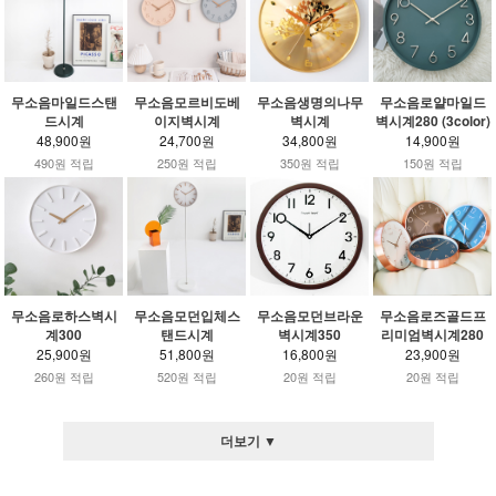
무소음마일드스탠
무소음모르비도베
무소음생명의나무
무소음로얄마일드
드시계
이지벽시계
벽시계
벽시계280 (3color)
48,900원
24,700원
34,800원
14,900원
490원 적립
250원 적립
350원 적립
150원 적립
무소음로하스벽시
무소음모던입체스
무소음모던브라운
무소음로즈골드프
계300
탠드시계
벽시계350
리미엄벽시계280
25,900원
51,800원
16,800원
23,900원
260원 적립
520원 적립
20원 적립
20원 적립
더보기 ▼