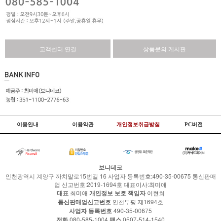
고객센터 연결
상품문의 게시판
이용안내
이용약관
개인정보취급방침
PC버전
보니데코
인천광역시 계양구 까치말로15번길 16 사업자 등록번호:490-35-00675 통신판매
업 신고번호:2019-1694호 대표이사:최미애
대표
최미애
개인정보 보호 책임자
이현희
통신판매업신고번호
인천부평 제1694호
사업자 등록번호
490-35-00675
전화
080-585-1004
팩스
0507-514-1540