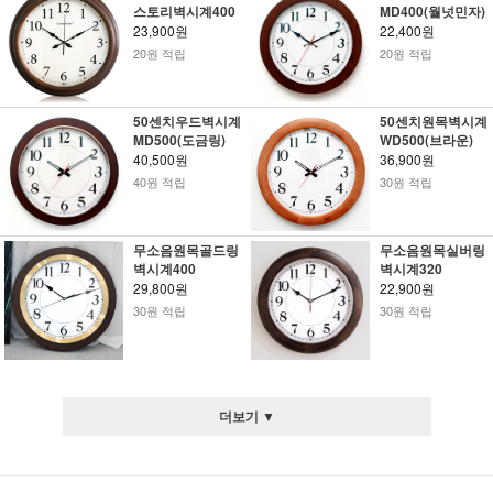
스토리벽시계400
MD400(월넛민자)
23,900원
22,400원
20원 적립
20원 적립
50센치우드벽시계
50센치원목벽시계
MD500(도금링)
WD500(브라운)
40,500원
36,900원
40원 적립
30원 적립
무소음원목골드링
무소음원목실버링
벽시계400
벽시계320
29,800원
22,900원
30원 적립
30원 적립
더보기 ▼