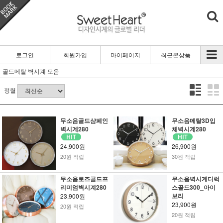
로그인
회원가입
마이페이지
최근본상품
골드메탈 벽시계 모음
정렬
무소음골드샴페인
무소음메탈3D입
벽시계280
체벽시계280
24,900원
26,900원
20원 적립
30원 적립
무소음로즈골드프
무소음벽시계디럭
리미엄벽시계280
스골드300_아이
보리
23,900원
23,900원
20원 적립
20원 적립