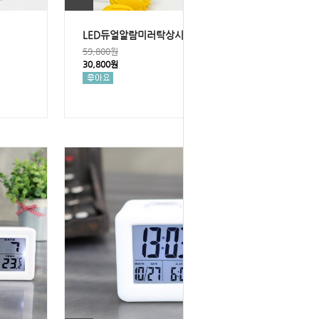
LED듀얼알람미러탁상시계
59,800원
30,800원