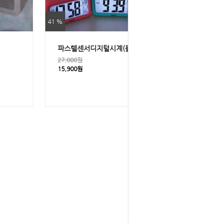
41 %
파스텔센서디지털시계(블루,청록,핑크)
27,000원
15,900원