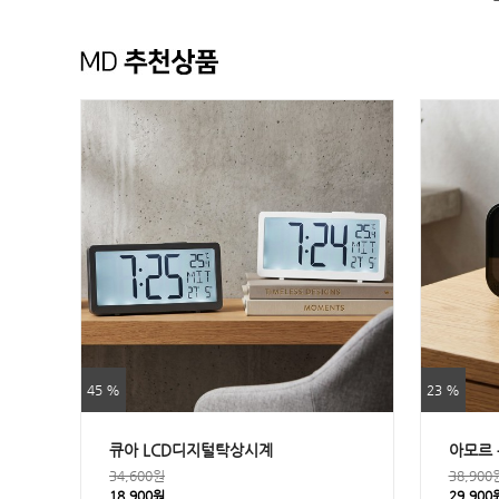
45 %
23 %
큐아 LCD디지털탁상시계
아모르 
34,600원
38,900
18,900원
29,900