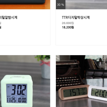
30 %
지털알람시계
TTR디지털탁상시계
원
26,000원
원
18,200원