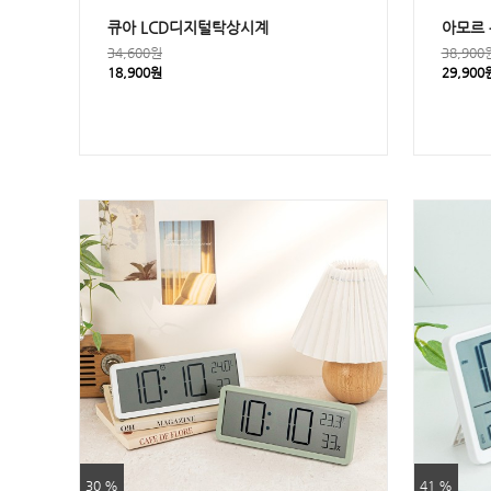
큐아 LCD디지털탁상시계
아모르 
34,600원
38,900
18,900원
29,900
30 %
41 %