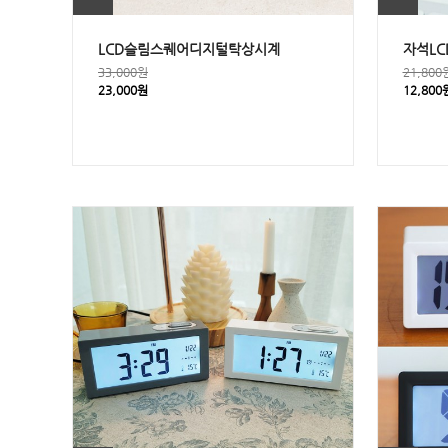
LCD슬림스퀘어디지털탁상시계
자석L
33,000원
21,800
23,000원
12,800