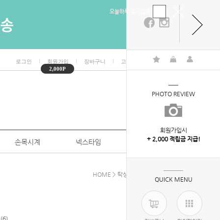
오늘하루 열지않음
ㅣ
ㅣ
ㅣ
ㅣ
로그인
회원가입
장바구니
고객센터
마이페이지
2,000P
PHOTO REVIEW
회원가입시
+ 2,000 적립금 지급!
손목시계
넥스타임
특판/대량구매
HOME
>
탁상시계
>
디지털 탁상시계
QUICK MENU
6)