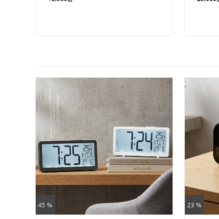
45 %
23 %