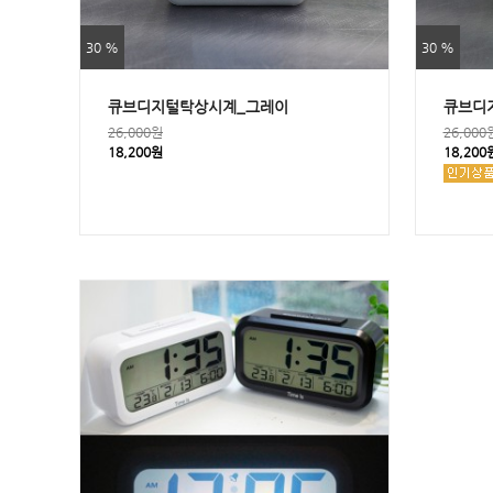
30 %
30 %
큐브디지털탁상시계_그레이
큐브디
26,000원
26,000
18,200원
18,200