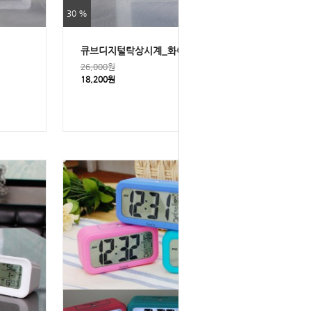
30 %
큐브디지털탁상시계_화이트
26,000원
18,200원