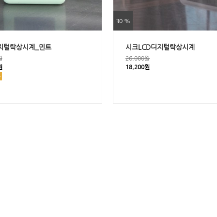
30 %
지털탁상시계_민트
시크LCD디지털탁상시계
원
26,000원
원
18,200원