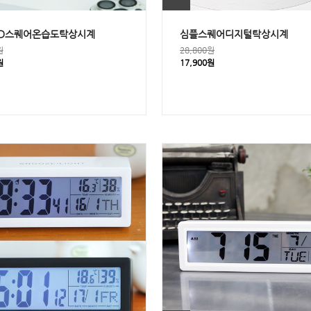
CD스퀘어온습도탁상시계
심플스퀘어디지털탁상시계
원
28,800원
원
17,900원