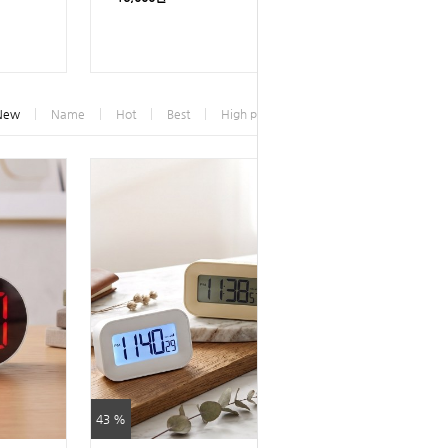
New
Name
Hot
Best
High price
Low price
43 %