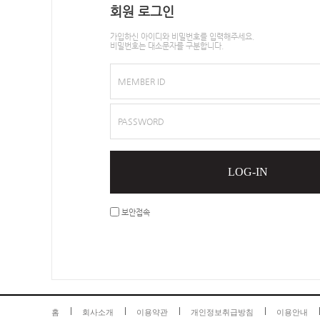
회원 로그인
가입하신 아이디와 비밀번호를 입력해주세요.
비밀번호는 대소문자를 구분합니다.
MEMBER ID
PASSWORD
LOG-IN
보안접속
홈
회사소개
이용약관
개인정보취급방침
이용안내