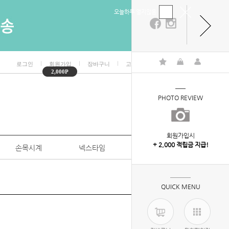
오늘하루 열지않음
ㅣ
ㅣ
ㅣ
ㅣ
로그인
회원가입
장바구니
고객센터
마이페이지
2,000P
PHOTO REVIEW
회원가입시
+ 2,000 적립금 지급!
손목시계
넥스타임
특판/대량구매
QUICK MENU