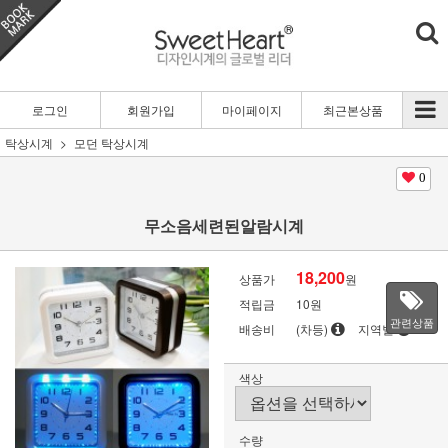
로그인
회원가입
마이페이지
최근본상품
탁상시계
모던 탁상시계
0
무소음세련된알람시계
18,200
상품가
원
적립금
10원
관련상품
배송비
(차등)
지역별
색상
수량