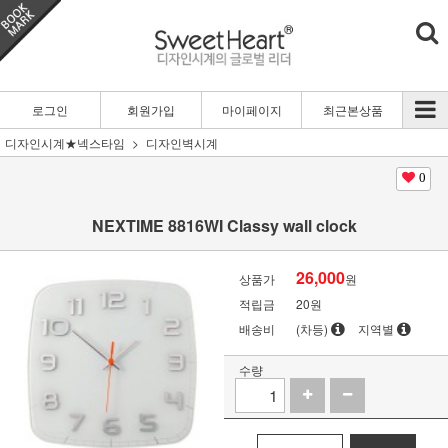
로그인
회원가입
마이페이지
최근본상품
디자인시계★넥스타임
디자인벽시계
0
NEXTIME 8816WI Classy wall clock
26,000
상품가
원
적립금
20원
배송비
(차등)
지역별
수량