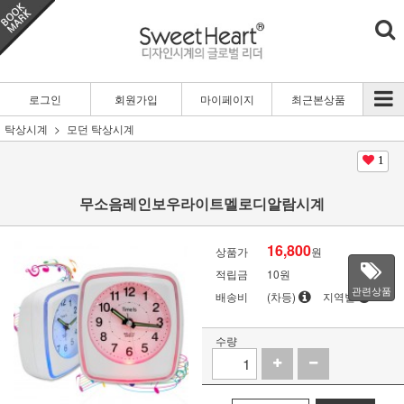
로그인
회원가입
마이페이지
최근본상품
탁상시계
모던 탁상시계
1
무소음레인보우라이트멜로디알람시계
16,800
상품가
원
적립금
10원
관련상품
배송비
(차등)
지역별
수량