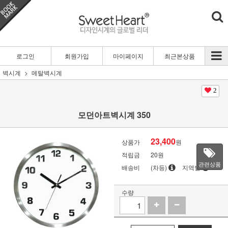
로그인
회원가입
마이페이지
최근본상품
벽시계
메탈벽시계
2
모던아트벽시계 350
23,400
상품가
원
적립금
20원
관련상품
배송비
(차등)
지역별
수량