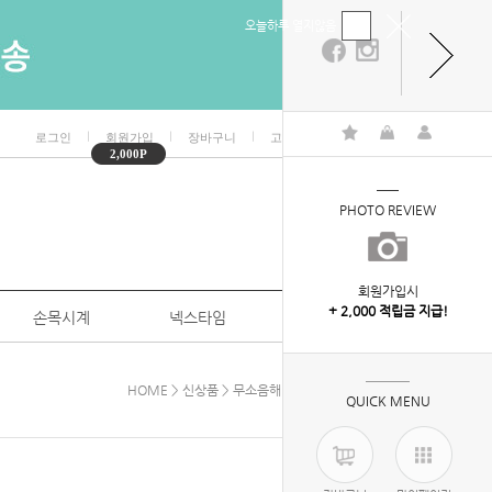
오늘하루 열지않음
ㅣ
ㅣ
ㅣ
ㅣ
로그인
회원가입
장바구니
고객센터
마이페이지
2,000P
PHOTO REVIEW
회원가입시
+ 2,000 적립금 지급!
손목시계
넥스타임
특판/대량구매
HOME
>
신상품
> 무소음해바라기부엉이벽시계300
QUICK MENU