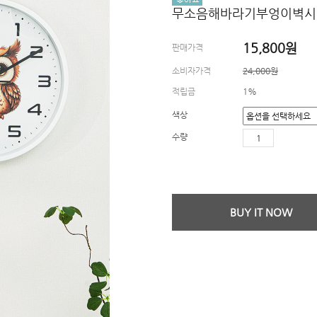
무소음해바라기부엉이벽시
15,800
원
판매가격
소비자가격
24,000원
적립금
1%
색상
수량
BUY IT NOW