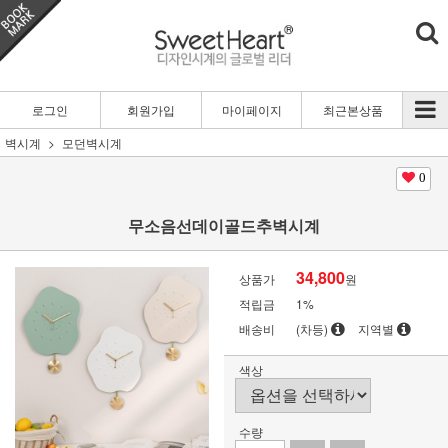
로그인
회원가입
마이페이지
최근본상품
벽시계
모던벽시계
0
무소음선데이골드추벽시계
34,800
상품가
원
적립금
1%
배송비
(차등)
지역별
색상
수량