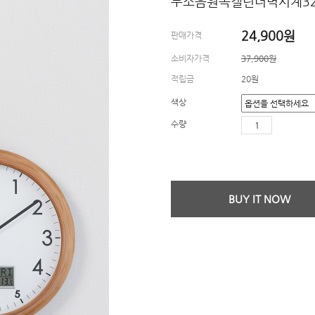
무소음원목캘린더벽시계32
24,900
원
판매가격
소비자가격
37,900원
적립금
20원
색상
수량
BUY IT NOW