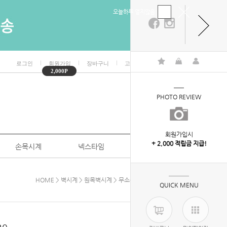
오늘하루 열지않음
ㅣ
ㅣ
ㅣ
ㅣ
로그인
회원가입
장바구니
고객센터
마이페이지
2,000P
PHOTO REVIEW
회원가입시
+ 2,000 적립금 지급!
손목시계
넥스타임
특판/대량구매
HOME
>
벽시계
>
원목벽시계
> 무소음원목캘린더벽시계320
QUICK MENU