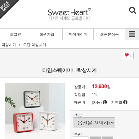
로그인
회원가입
마이페이지
최근본상품
탁상시계
모던 탁상시계
1
타임스퀘어미니탁상시계
12,900
상품가
원
적립금
1%
배송비
(차등)
지역별
색상
수량