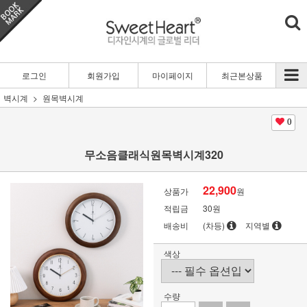
로그인
회원가입
마이페이지
최근본상품
벽시계
원목벽시계
0
무소음클래식원목벽시계320
22,900
상품가
원
적립금
30원
배송비
(차등)
지역별
색상
수량