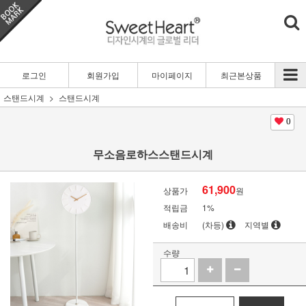
로그인
회원가입
마이페이지
최근본상품
스탠드시계
스탠드시계
0
무소음로하스스탠드시계
61,900
상품가
원
적립금
1%
배송비
(차등)
지역별
수량