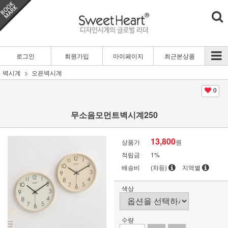
로그인
회원가입
마이페이지
최근본상품
벽시계
오픈벽시계
0
무소음모먼트벽시계250
13,800
상품가
원
적립금
1%
배송비
(차등)
지역별
색상
수량