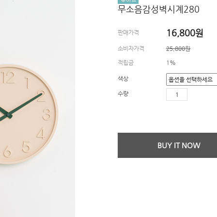
무소음감성벽시계280
16,800
원
판매가격
소비자가격
25,800원
적립금
1%
색상
수량
BUY IT NOW