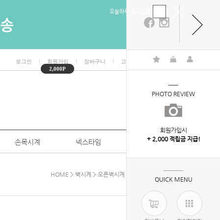
오늘하루 열지않음
ㅣ
ㅣ
ㅣ
ㅣ
로그인
회원가입
장바구니
고객센터
마이페이지
2,000P
PHOTO REVIEW
회원가입시
+ 2,000 적립금 지급!
손목시계
넥스타임
특판/대량구매
HOME
>
벽시계
>
오픈벽시계
> 무소음감성벽시계280
QUICK MENU