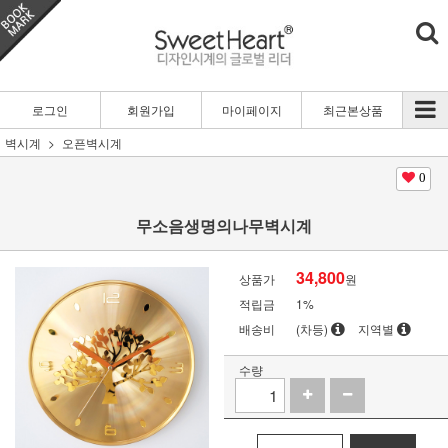
로그인
회원가입
마이페이지
최근본상품
벽시계
오픈벽시계
0
무소음생명의나무벽시계
34,800
상품가
원
적립금
1%
배송비
(차등)
지역별
수량