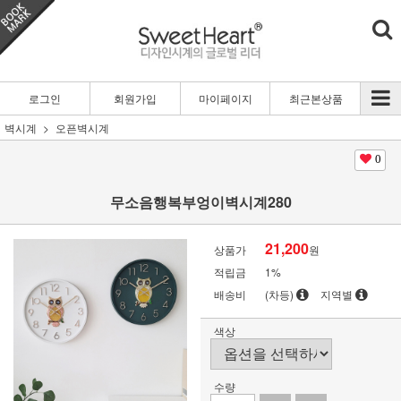
로그인
회원가입
마이페이지
최근본상품
벽시계
오픈벽시계
0
무소음행복부엉이벽시계280
21,200
상품가
원
적립금
1%
배송비
(차등)
지역별
색상
수량