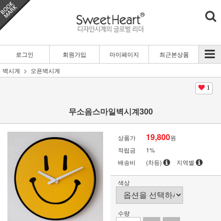
로그인
회원가입
마이페이지
최근본상품
벽시계
오픈벽시계
1
무소음스마일벽시계300
19,800
상품가
원
적립금
1%
배송비
(차등)
지역별
색상
수량