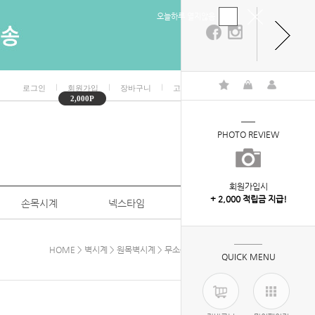
오늘하루 열지않음
ㅣ
ㅣ
ㅣ
ㅣ
로그인
회원가입
장바구니
고객센터
마이페이지
2,000P
PHOTO REVIEW
회원가입시
+ 2,000 적립금 지급!
손목시계
넥스타임
특판/대량구매
HOME
>
벽시계
>
원목벽시계
> 무소음원목골드링벽시계320
QUICK MENU