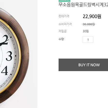
무소음원목골드링벽시계32
22,900
원
판매가격
소비자가격
36,000원
적립금
30원
수량
BUY IT NOW