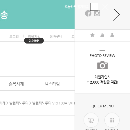
오늘하루 열지않음
ㅣ
ㅣ
ㅣ
ㅣ
로그인
회원가입
장바구니
고객센터
마이페이지
2,000P
PHOTO REVIEW
회원가입시
+ 2,000 적립금 지급!
손목시계
넥스타임
특판/대량구매
시계
>
발렌티노루디
> 발렌티노루디 VR1100A-WTBKM 남자시계 가죽시계
QUICK MENU