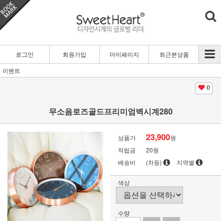
로그인
회원가입
마이페이지
최근본상품
이벤트
0
무소음로즈골드프리미엄벽시계280
23,900
상품가
원
적립금
20원
배송비
(차등)
지역별
색상
수량