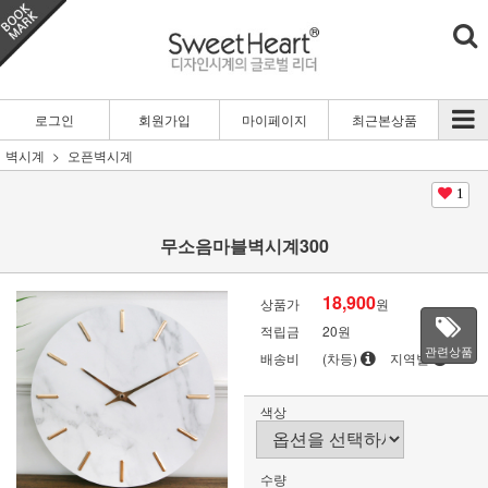
로그인
회원가입
마이페이지
최근본상품
벽시계
오픈벽시계
1
무소음마블벽시계300
18,900
상품가
원
적립금
20원
관련상품
배송비
(차등)
지역별
색상
수량