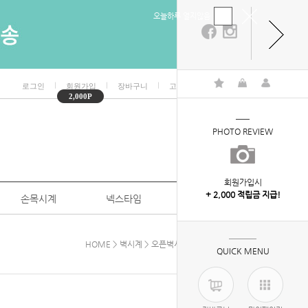
오늘하루 열지않음
ㅣ
ㅣ
ㅣ
ㅣ
로그인
회원가입
장바구니
고객센터
마이페이지
2,000P
PHOTO REVIEW
회원가입시
+ 2,000 적립금 지급!
손목시계
넥스타임
특판/대량구매
HOME
>
벽시계
>
오픈벽시계
> 시크고양이벽시계
QUICK MENU