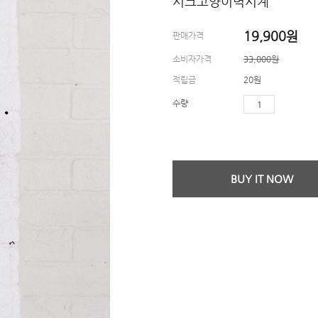
시크고양이벽시계
19,900
원
판매가격
소비자가격
33,000원
적립금
20원
수량
BUY IT NOW