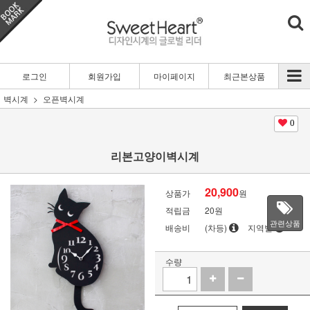
로그인
회원가입
마이페이지
최근본상품
벽시계
오픈벽시계
0
리본고양이벽시계
20,900
상품가
원
적립금
20원
관련상품
배송비
(차등)
지역별
수량