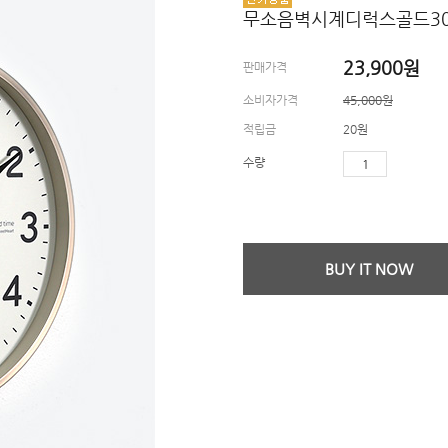
무소음벽시계디럭스골드30
23,900
원
판매가격
소비자가격
45,000원
적립금
20원
수량
BUY IT NOW