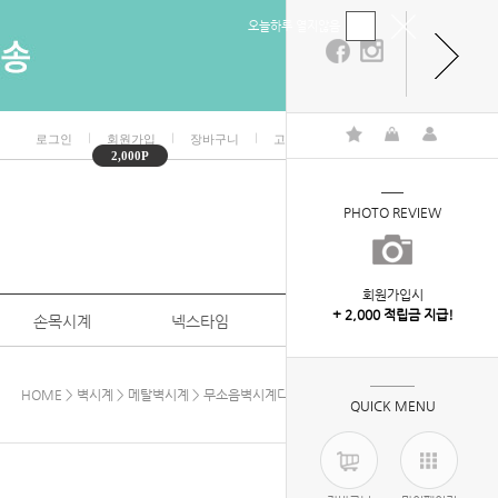
오늘하루 열지않음
ㅣ
ㅣ
ㅣ
ㅣ
로그인
회원가입
장바구니
고객센터
마이페이지
2,000P
PHOTO REVIEW
회원가입시
+ 2,000 적립금 지급!
손목시계
넥스타임
특판/대량구매
HOME
>
벽시계
>
메탈벽시계
> 무소음벽시계디럭스골드300_아이보리
QUICK MENU