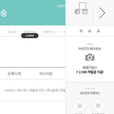
오늘하루 열지않음
ㅣ
ㅣ
ㅣ
ㅣ
로그인
회원가입
장바구니
고객센터
마이페이지
2,000P
PHOTO REVIEW
회원가입시
+ 2,000 적립금 지급!
손목시계
넥스타임
특판/대량구매
HOME
>
벽시계
>
메탈벽시계
> 무소음벽시계글로시골드300_아이보리
QUICK MENU