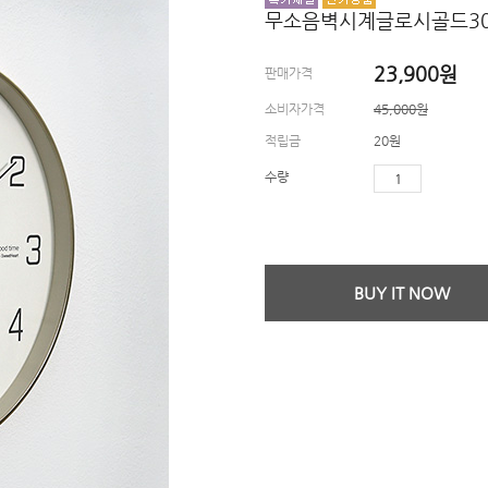
무소음벽시계글로시골드30
23,900
원
판매가격
소비자가격
45,000원
적립금
20원
수량
BUY IT NOW