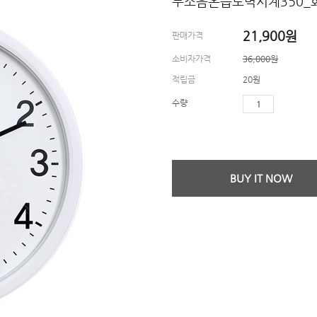
무소음온습도벽시계350_
21,900
원
판매가격
소비자가격
36,000원
적립금
20원
수량
BUY IT NOW