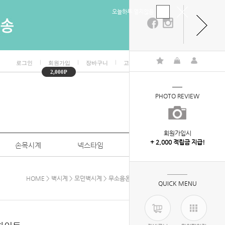
오늘하루 열지않음
ㅣ
ㅣ
ㅣ
ㅣ
로그인
회원가입
장바구니
고객센터
마이페이지
2,000P
PHOTO REVIEW
회원가입시
+ 2,000 적립금 지급!
손목시계
넥스타임
특판/대량구매
HOME
>
벽시계
>
모던벽시계
> 무소음온습도벽시계350_화이트
QUICK MENU