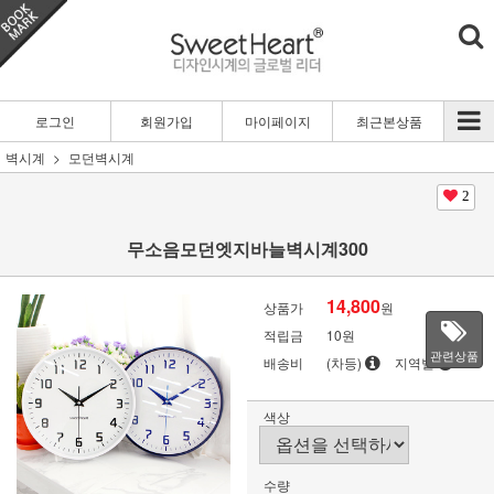
로그인
회원가입
마이페이지
최근본상품
벽시계
모던벽시계
2
무소음모던엣지바늘벽시계300
14,800
상품가
원
적립금
10원
관련상품
배송비
(차등)
지역별
색상
수량