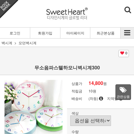
로그인
회원가입
마이페이지
최근본상품
벽시계
모던벽시계
0
무소음파스텔하모니벽시계300
14,800
상품가
원
적립금
10원
관련상품
배송비
(차등)
지역별
색상
수량