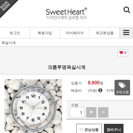
로그인
회원가입
마이페이지
최근본상품
욕실시계
0
크롬투명욕실시계
8,900
상품가
원
배송비
(차등)
지역별
관련상품
수량
관심상품
장바구니