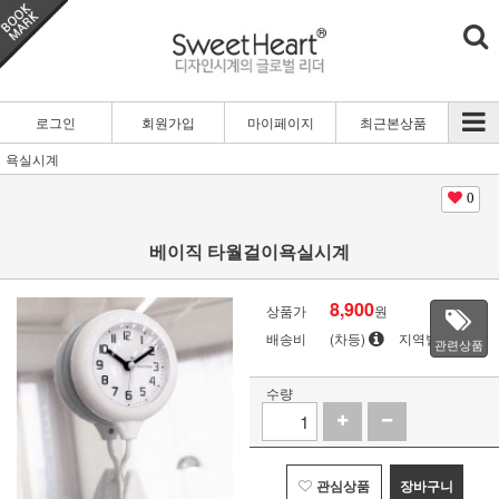
로그인
회원가입
마이페이지
최근본상품
욕실시계
0
베이직 타월걸이욕실시계
8,900
상품가
원
배송비
(차등)
지역별
관련상품
수량
관심상품
장바구니