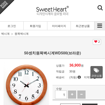
로그인
회원가입
마이페이지
최근본상품
벽시계
원목벽시계
2
50센치원목벽시계WD500(브라운)
36,900
상품가
원
적립금
30원
관련상품
배송비
(차등)
지역별
수량