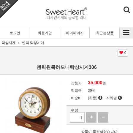
로그인
회원가입
마이페이지
최근본상품
탁상시계
엔틱 탁상시계
0
엔틱원목하모니탁상시계306
35,000
상품가
원
적립금
30원
배송비
(차등)
지역별
수량
상품이 품절되었습니다.