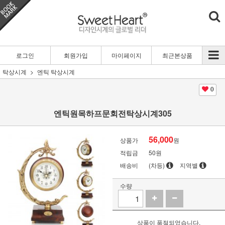
로그인
회원가입
마이페이지
최근본상품
탁상시계
엔틱 탁상시계
0
엔틱원목하프문회전탁상시계305
56,000
상품가
원
적립금
50원
배송비
(차등)
지역별
수량
상품이 품절되었습니다.