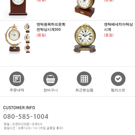
엔틱원목하프문회
엔틱베네치아탁상
전탁상시계305
시계
(품절)
(품절)
주문내역
장바구니
최근본상품
찜리스트