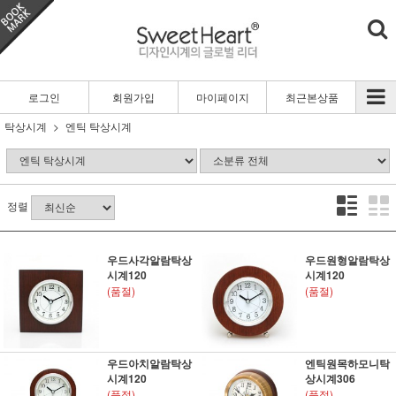
로그인
회원가입
마이페이지
최근본상품
탁상시계
엔틱 탁상시계
정렬
우드사각알람탁상
우드원형알람탁상
시계120
시계120
(품절)
(품절)
우드아치알람탁상
엔틱원목하모니탁
시계120
상시계306
(품절)
(품절)