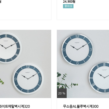
원
24,900원
20 %
화이트메탈벽시계320
무소음AL블루벽시계300