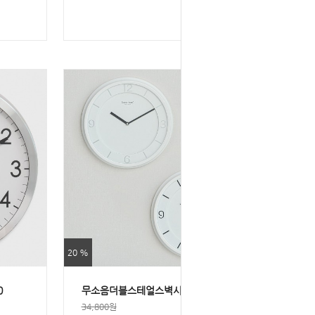
20 %
0
무소음더블스테얼스벽시계320
34,800원