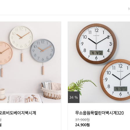
34 %
모르비도베이지벽시계
무소음원목캘린더벽시계320
원
37,900원
원
24,900원