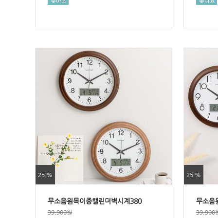
25 %
25 %
무소음원목이중캘린더벽시계380
무소음
39,900원
39,900