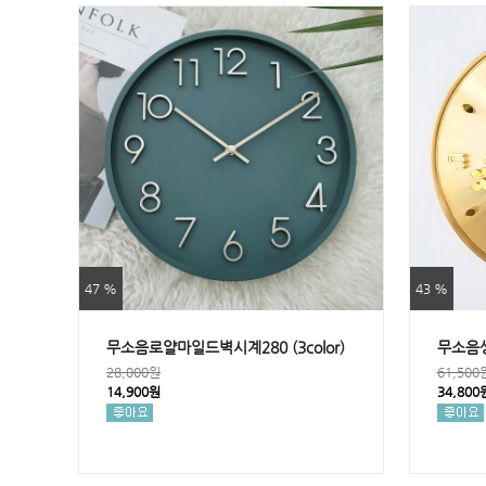
47 %
43 %
무소음로얄마일드벽시계280 (3color)
무소음
28,000원
61,500
14,900원
34,800