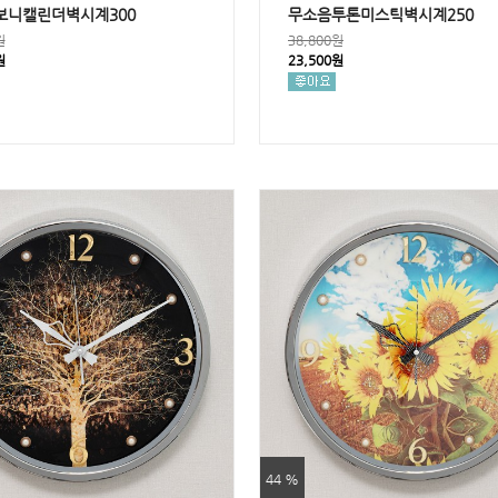
보니캘린더벽시계300
무소음투톤미스틱벽시계250
원
38,800원
원
23,500원
44 %