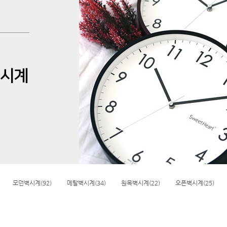
모던벽시계(92)
메탈벽시계(34)
원목벽시계(22)
오픈벽시계(25)