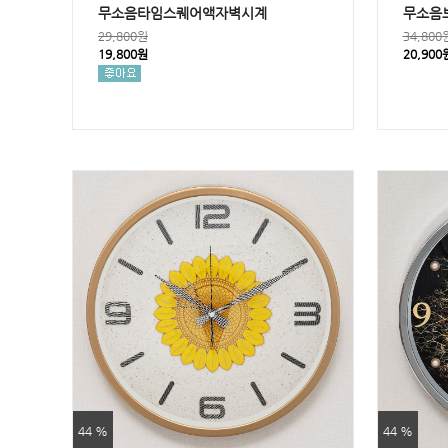
무소음타임스퀘어액자벽시계
무소음
29,800원
34,800
19,800원
20,900
44 %
44 %