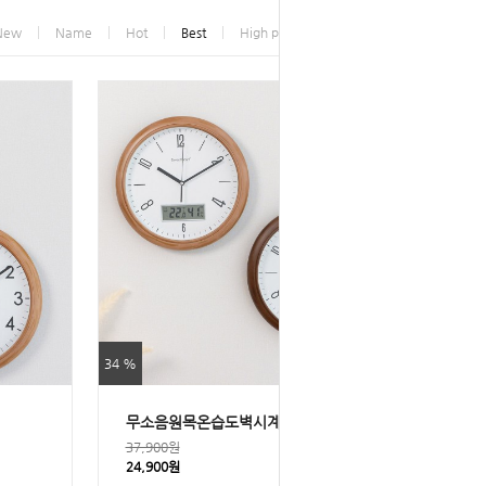
New
Name
Hot
Best
High price
Low price
34 %
무소음원목온습도벽시계320
37,900원
24,900원