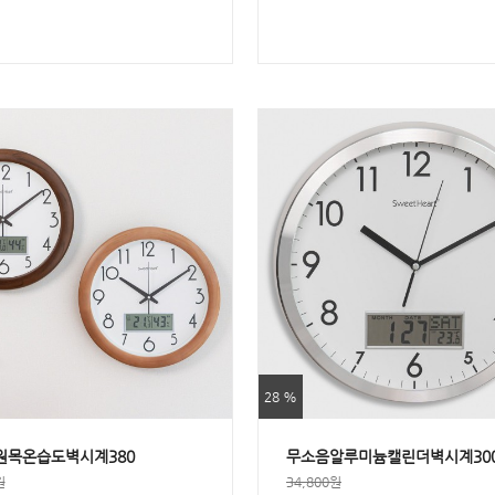
28 %
원목온습도벽시계380
무소음알루미늄캘린더벽시계30
원
34,800원