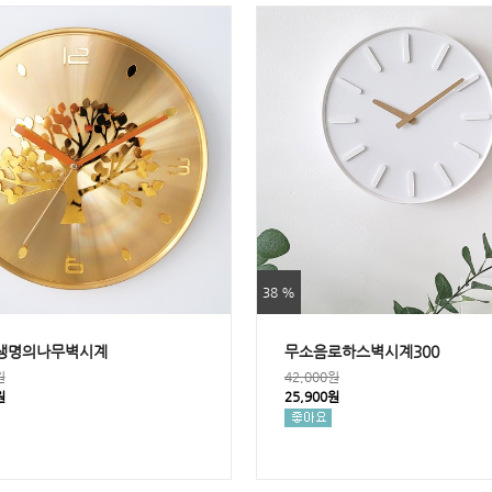
38 %
생명의나무벽시계
무소음로하스벽시계300
원
42,000원
원
25,900원