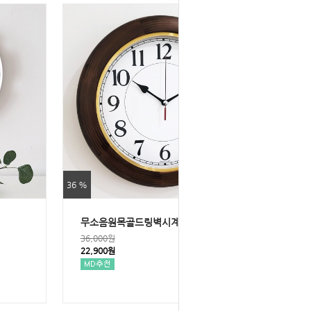
36 %
무소음원목골드링벽시계320
36,000원
22,900원