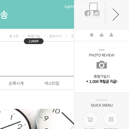
오늘하루 열지않음
ㅣ
ㅣ
ㅣ
ㅣ
로그인
회원가입
장바구니
고객센터
마이페이지
2,000P
PHOTO REVIEW
회원가입시
+ 2,000 적립금 지급!
손목시계
넥스타임
특판/대량구매
HOME
>
벽시계
QUICK MENU