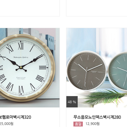
48 %
보헴로마벽시계320
무소음모노인덱스벽시계280
25,000원
12,900원