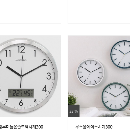
33 %
알루미늄온습도벽시계300
무소음에이스시계300