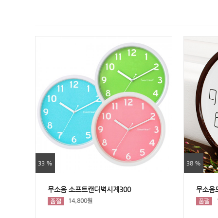
33 %
38 %
무소음 소프트캔디벽시계300
무소음
14,800원