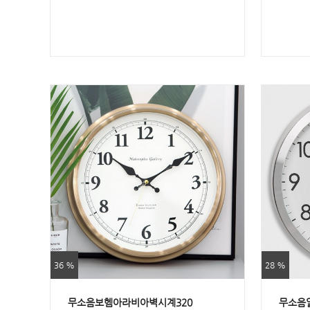
36 %
28 %
무소음보헴아라비아벽시계320
무소음