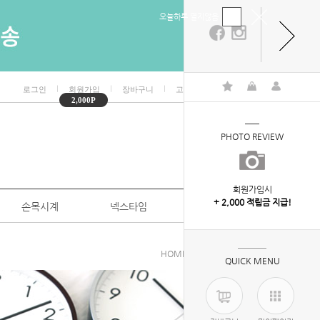
오늘하루 열지않음
ㅣ
ㅣ
ㅣ
ㅣ
로그인
회원가입
장바구니
고객센터
마이페이지
2,000P
PHOTO REVIEW
회원가입시
+ 2,000 적립금 지급!
손목시계
넥스타임
특판/대량구매
HOME
>
벽시계
>
모던벽시계
QUICK MENU