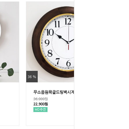
36 %
무소음원목골드링벽시계320
36,000원
22,900원