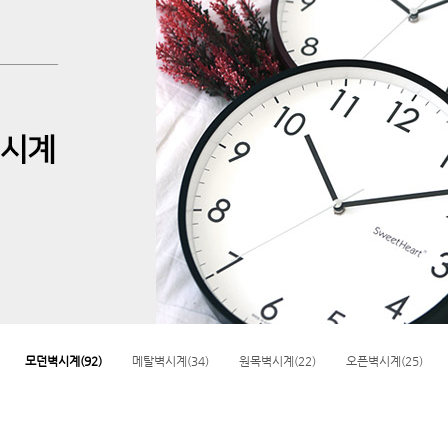
모던벽시계(92)
메탈벽시계(34)
원목벽시계(22)
오픈벽시계(25)