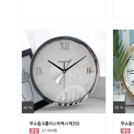
40 %
36 %
무소음크롬미스틱벽시계350
무소음
27,600원