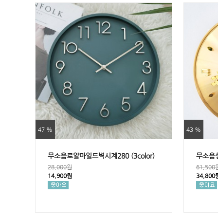
47 %
43 %
무소음로얄마일드벽시계280 (3color)
무소음
28,000원
61,500
14,900원
34,800