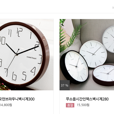
37 %
모던브라우니벽시계300
무소음시간인덱스벽시계280
14,800원
15,500원