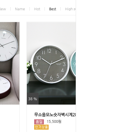
New
Name
Hot
Best
High price
Low price
38 %
무소음모노숫자벽시계280
15,500원