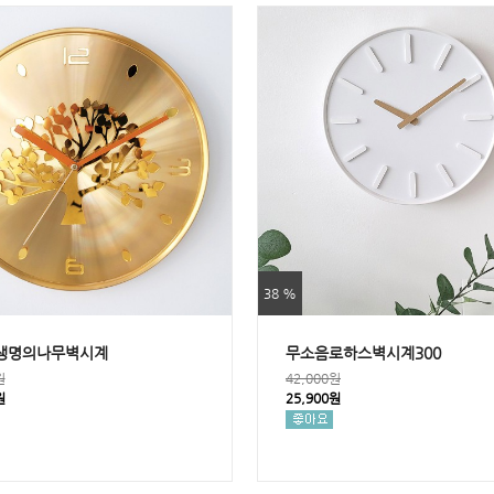
38 %
생명의나무벽시계
무소음로하스벽시계300
원
42,000원
원
25,900원