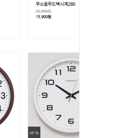
무소음무드벽시계280
25,000원
15,900원
49 %