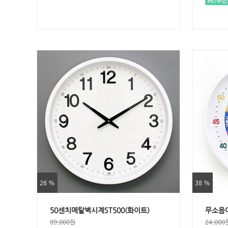
26 %
38 %
50센치메탈벽시계ST500(화이트)
무소음
89,000원
24,000