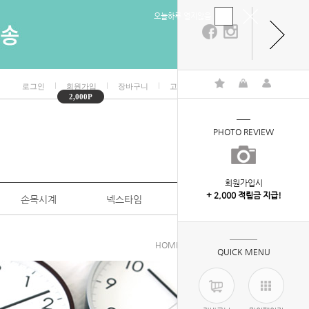
오늘하루 열지않음
ㅣ
ㅣ
ㅣ
ㅣ
로그인
회원가입
장바구니
고객센터
마이페이지
2,000P
PHOTO REVIEW
회원가입시
+ 2,000 적립금 지급!
손목시계
넥스타임
특판/대량구매
HOME
>
벽시계
>
모던벽시계
QUICK MENU