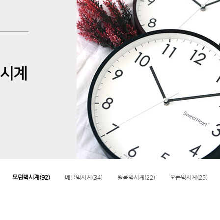
모던벽시계(92)
메탈벽시계(34)
원목벽시계(22)
오픈벽시계(25)