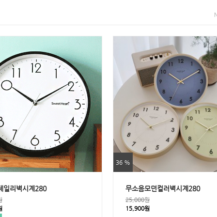
36 %
데일리벽시계280
무소음모던컬러벽시계280
원
25,000원
원
15,900원