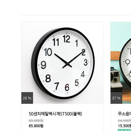
26 %
37 %
50센치메탈벽시계ST500(블랙)
무소음
89,000원
24,500
65,800원
15,500