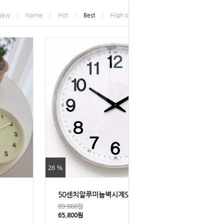
New
Name
Hot
Best
High price
Low price
26 %
50센치알루미늄벽시계ST500
89,000원
65,800원