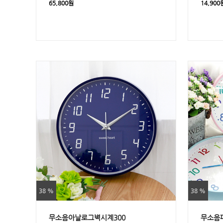
65,800원
14,900
38 %
38 %
무소음아날로그벽시계300
무소음