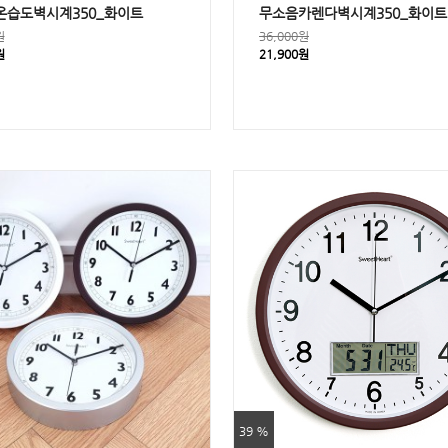
온습도벽시계350_화이트
무소음카렌다벽시계350_화이트
원
36,000원
원
21,900원
39 %