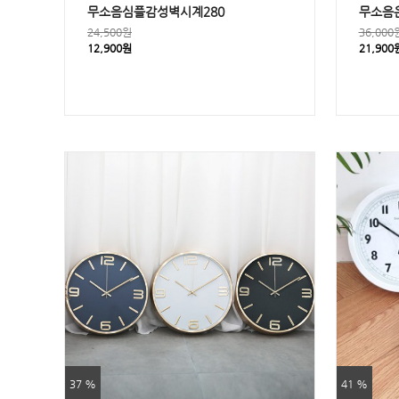
무소음심플감성벽시계280
무소음
24,500원
36,000
12,900원
21,900
37 %
41 %