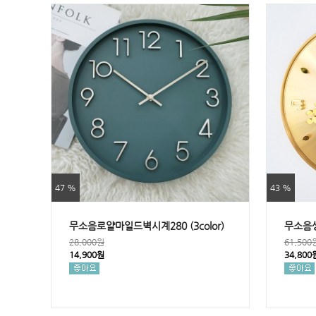
47 %
43 %
무소음로얄마일드벽시계280 (3color)
무소음
28,000원
61,500
14,900원
34,800