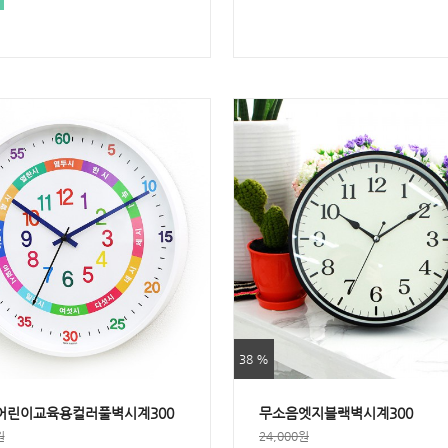
38 %
어린이교육용컬러풀벽시계300
무소음엣지블랙벽시계300
원
24,000원