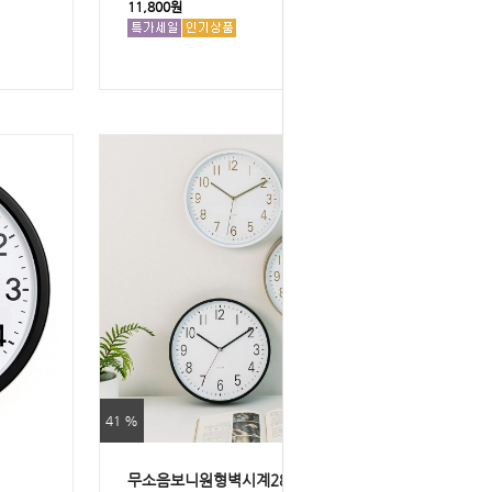
11,800원
41 %
무소음보니원형벽시계280