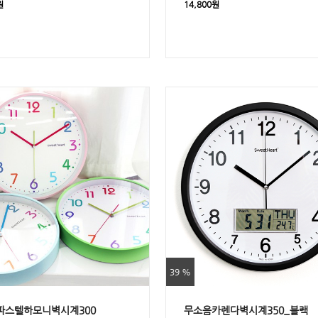
원
14,800원
39 %
파스텔하모니벽시계300
무소음카렌다벽시계350_블랙