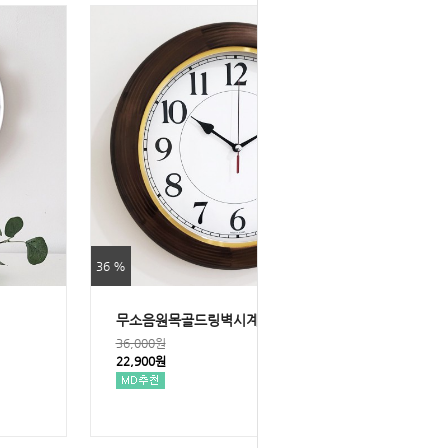
36 %
무소음원목골드링벽시계320
36,000원
22,900원