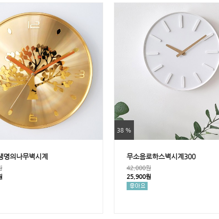
38 %
생명의나무벽시계
무소음로하스벽시계300
원
42,000원
원
25,900원