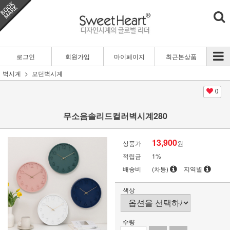
로그인
회원가입
마이페이지
최근본상품
벽시계
모던벽시계
0
무소음솔리드컬러벽시계280
13,900
상품가
원
적립금
1%
배송비
(차등)
지역별
색상
수량