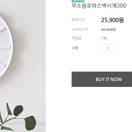
무소음로하스벽시계300
25,900
원
판매가격
소비자가격
42,000원
적립금
1%
수량
BUY IT NOW