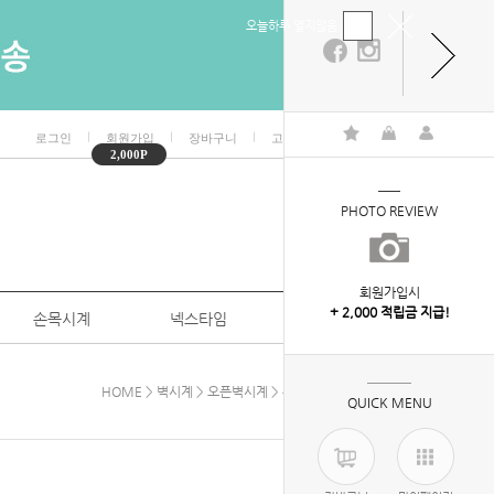
오늘하루 열지않음
ㅣ
ㅣ
ㅣ
ㅣ
로그인
회원가입
장바구니
고객센터
마이페이지
2,000P
PHOTO REVIEW
회원가입시
+ 2,000 적립금 지급!
손목시계
넥스타임
특판/대량구매
HOME
>
벽시계
>
오픈벽시계
> 무소음로하스벽시계300
QUICK MENU