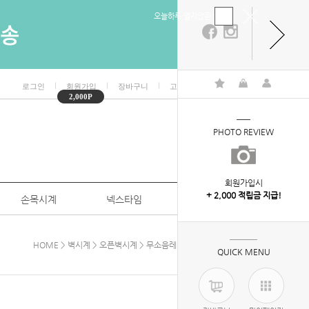
오늘하루 열지않음
ㅣ
ㅣ
ㅣ
ㅣ
로그인
회원가입
장바구니
고객센터
마이페이지
2,000P
PHOTO REVIEW
회원가입시
+ 2,000 적립금 지급!
손목시계
넥스타임
특판/대량구매
HOME
>
벽시계
>
오픈벽시계
> 무소음레인보우아동용벽시계280
QUICK MENU