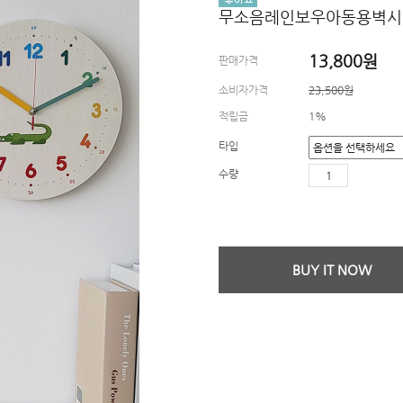
무소음레인보우아동용벽시
13,800
원
판매가격
소비자가격
23,500원
적립금
1%
타입
수량
BUY IT NOW