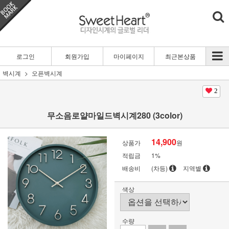
로그인
회원가입
마이페이지
최근본상품
벽시계
오픈벽시계
2
무소음로얄마일드벽시계280 (3color)
14,900
상품가
원
적립금
1%
배송비
(차등)
지역별
색상
수량